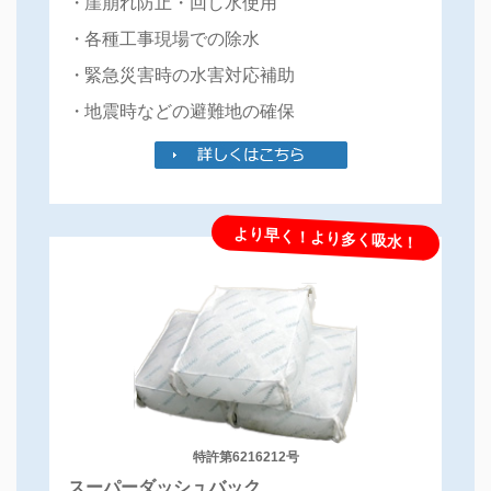
崖崩れ防止・回し水使用
2017/06/06
後処理用脱水剤のセット販売を開始いたしました。
各種工事現場での除水
緊急災害時の水害対応補助
2016/07/20
スーパーダッシュバッグ キャンペーン!!2016年10月末まで行ってお
地震時などの避難地の確保
ります。
2015/11/04
スマートフォンサイトを公開しました。
より早く！より多く吸水！
2014/09/01
スーパーダッシュバッグの使用方法を動画でＵＰしました！
2014/05/28
6月1日〜10月31日まで WEB限定キャンペーン実施中！！
2013/12/04
ダッシュバッグ キャンペーン!!2013年12月末まで行っております。
特許第6216212号
2013/09/25
スーパーダッシュバック