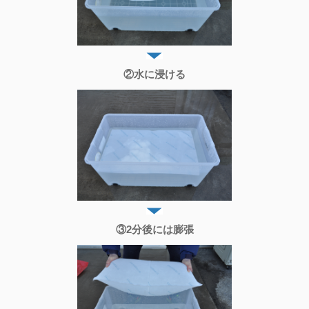
②水に浸ける
③2分後には膨張