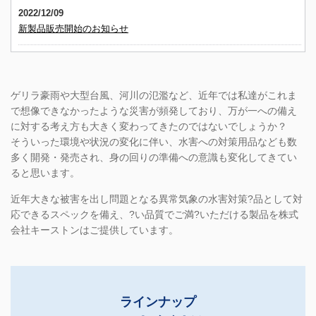
2022/12/09
新製品販売開始のお知らせ
2021/06/30
7月よりダッシュシートを販売開始致します。
ゲリラ豪雨や大型台風、河川の氾濫など、近年では私達がこれま
2021/06/04
で想像できなかったような災害が頻発しており、万が一への備え
新製品情報を公開いたしました
に対する考え方も大きく変わってきたのではないでしょうか？
そういった環境や状況の変化に伴い、水害への対策用品なども数
2021/03/29
多く開発・発売され、身の回りの準備への意識も変化してきてい
新製品カタログのダウンロードについて
ると思います。
近年大きな被害を出し問題となる異常気象の水害対策?品として対
2021/03/26
応できるスペックを備え、?い品質でご満?いただける製品を株式
新製品販売開始のお知らせ
会社キーストンはご提供しています。
2020/04/21
【マスク入荷のお知らせ】マスクを大量入荷しました。詳細はこち
ら→
ラインナップ
2018/07/19